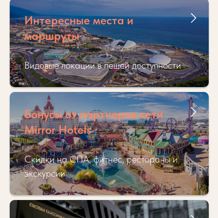
Интересные места и
маршруты
Видовые локации в пешей доступности
Бонусы от партнеров сети
Mirror Hotels
Скидки на СПА, фитнес, рестораны и
экскурсии