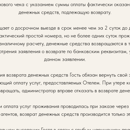
нового чека с указанием суммы оплаты фактически оказанн
денежных средств, подлежащую возврату.
бщает о досрочном выезде в срок менее чем за 2 суток до 
актический простой номера, но не более одних суток про
езналичному расчету, денежные средства возвращаются в 
отрения заявления о возврате по банковским реквизитам, 
данном заявлении.
ия возврата денежных средств Гость обязан вернуть свой
ющий оплату услуг, предоставляемых Отелем. При утере к
звращать, администратор вправе отказать в возврате ден
ли оплата услуг проживания проводилась при заказе через т
 агентов, возврат денежных средств производится только э
ельном выселении Гостя в связи с грубым нарушением пр