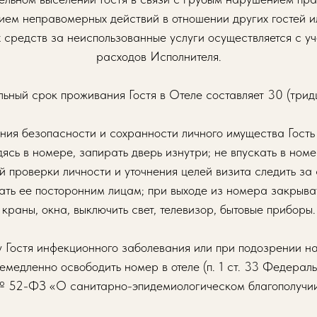
ием неправомерных действий в отношении других гостей 
 средств за неиспользованные услуги осуществляется с у
расходов Исполнителя.
ьный срок проживания Гостя в Отеле составляет 30 (тридц
ния безопасности и сохранности личного имущества Гость
ясь в номере, запирать дверь изнутри; не впускать в но
й проверки личности и уточнения целей визита следить за
вать ее посторонним лицам; при выходе из номера закрыв
краны, окна, выключить свет, телевизор, бытовые приборы.
у Гостя инфекционного заболевания или при подозрении на
немедленно освободить номер в отеле (п. 1 ст. 33 Федераль
 52-ФЗ «О санитарно-эпидемиологическом благополучии