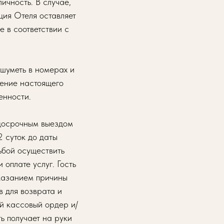
ичность. В случае,
ция Отеля оставляет
 в соответствии с
шуметь в номерах и
шение настоящего
енности.
 досрочным выездом
2 суток до даты
ьбой осуществить
оплате услуг. Гость
указанием причины
 для возврата и
ый кассовый ордер и/
ь получает на руки