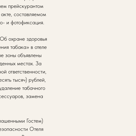
лем прейскурантом
 акте, составляемом
о- и фотофиксация.
«Об охране здоровья
ния табака» в отеле
ые зоны объявлены
еденных местах. За
ой ответственности,
сять тысяч) рублей,
удаление табачного
ксессуаров, замена
лашенными Гостем)
езопасности Отеля