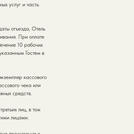
ых услуг и часть
даты отъезда, Отель
живания. При оплате
течение 10 рабочих
указанным Гостем в
 экземпляр кассового
ассового чека или
ежных средств.
ретьих лиц, в том
тими лицами.
авил проживания в