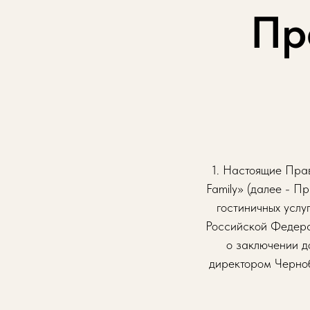
Пр
1. Настоящие Прав
Family» (далее - П
гостиничных усл
Российской Федера
о заключении д
директором Чернобр