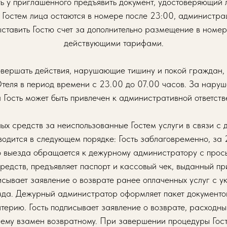
ь у приглашенного предъявить документ, удостоверяющий л
Гостем лица остаются в номере после 23:00, администра
ыставить Гостю счет за дополнительно размещение в номере
действующими тарифами.
овершать действия, нарушающие тишину и покой граждан, 
теля в период времени с 23.00 до 07.00 часов. За нару
 Гость может быть привлечен к административной ответств
ных средств за неиспользованные Гостем услуги в связи с
водится в следующем порядке: Гость заблаговременно, за 
 выезда обращается к дежурному администратору с прос
едств, предъявляет паспорт и кассовый чек, выданный при 
исывает заявление о возврате ранее оплаченных услуг с 
зда. Дежурный администратор оформляет пакет документов
лтерию. Гость подписывает заявление о возврате, расходн
 ему взамен возвратному. При завершении процедуры Гост