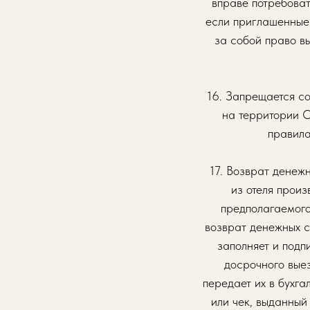
вправе потребоват
если приглашенные 
за собой право в
16. Запрещается с
на территории О
правила
17. Возврат денеж
из отеля произ
предполагаемого
возврат денежных ср
заполняет и подп
досрочного вые
передает их в бухга
или чек, выданный