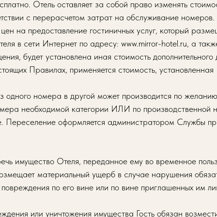
сплатно. Отель оставляет за собой право изменять стоимо
етствии с перерасчетом затрат на обслуживание номеров. 
цен на предоставление гостиничных услуг, который разме
еля в сети Интернет по адресу: www.mirror-hotel.ru, а так
ния, будет установлена иная стоимость дополнительного 
стоящих Правилах, применяется стоимость, установленная
з одного номера в другой может производится по желанию
омера необходимой категории ИЛИ по производственной н
е. Переселение оформляется администратором Службы п
еречь имущество Отеля, переданное ему во временное польз
возмещает материальный ущерб в случае нарушения обязат
 повреждения по его вине или по вине приглашенных им л
реждения или уничтожения имущества Гость обязан возмест