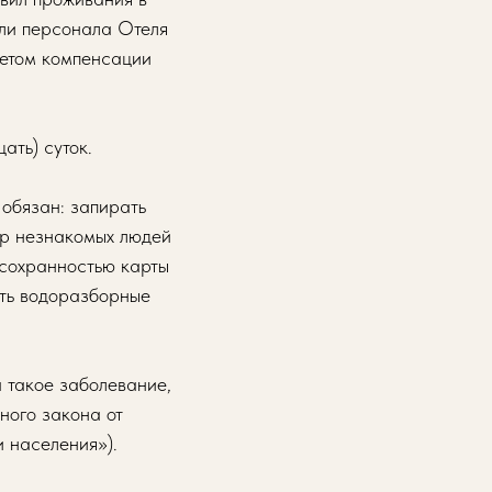
или персонала Отеля
четом компенсации
ать) суток.
 обязан: запирать
мер незнакомых людей
 сохранностью карты
ать водоразборные
 такое заболевание,
ного закона от
 населения»).