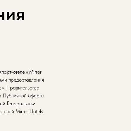
ния
парт-отеле «Mirror
лами предоставления
ем Правительства
ю Публичной оферты
ной Генеральным
телей Mirror Hotels