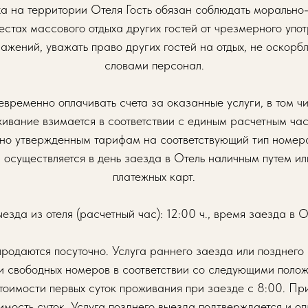
ха на территории Отеля Гость обязан соблюдать морально
естах массового отдыха других гостей от чрезмерного упот
ажений, уважать право других гостей на отдых, не оскорбл
словами персонал.
оевременно оплачивать счета за оказанные услуги, в том ч
ивание взимается в соответствии с единым расчетным ча
но утвержденным тарифам на соответствующий тип номера
 осуществляется в день заезда в Отель наличным путем ил
платежных карт.
езда из отеля (расчетный час): 12:00 ч., время заезда в О
продаются посуточно. Услуга раннего заезда или позднего
ии свободных номеров в соответствии со следующими полож
стоимости первых суток проживания при заезде с 8:00. Пр
имость суток. Услуга позднего выезда подтверждается и оп