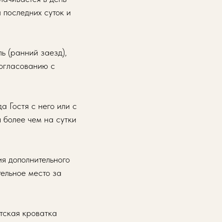
 последних суток и
ь (ранний заезд),
согласованию с
а Гостя с него или с
 более чем на сутки
ия дополнительного
тельное место за
етская кроватка