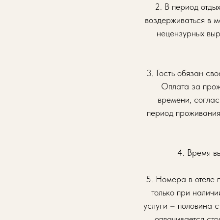
2. В период отды
воздерживаться в м
нецензурных выр
3. Гость обязан св
Оплата за прож
времени, соглас
период проживания
4. Время вы
5. Номера в отеле 
только при налич
услуги – половина 
оплачивается сто