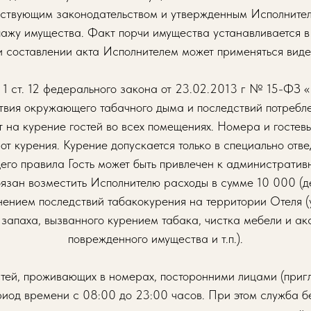
ействующим законодательством и утвержденным Исполните
пажу имущества. Факт порчи имущества устанавливается в
 составлении акта Исполнителем может применяться виде
. 1 ст. 12 федерального закона от 23.02.2013 г № 15-ФЗ 
твия окружающего табачного дыма и последствий потребле
т на курение гостей во всех помещениях. Номера и гостев
от курения. Курение допускается только в специально отв
го правила Гость может быть привлечен к административн
обязан возместить Исполнителю расходы в сумме 10 000 (де
нением последствий табакокурения на территории Отеля (
запаха, вызванного курением табака, чистка мебели и а
поврежденного имущества и т.п.).
стей, проживающих в номерах, посторонними лицами (приг
риод времени с 08:00 до 23:00 часов. При этом служба б