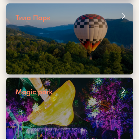
Тила Парк
Magic park