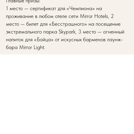
Главные призы:
1 место — сертификат для «Чемпиона» на
проживание в любом отеле сети Mirror Hotels, 2
место — билет для «Бесстрашного» на посещение
экстремального парка Skypark, 3 место — огненный
напиток для «Бойца» от искусных барменов лаунж-
бара Mirror Light.
Спецноминации: За лучшее фаталити, за самый
яркий момент и за знание лора!
Ждем тебя: 📅 1 ноября 2025 г., ⏰16:00, 📍отель
Mirror Light, ул. Учительская, 5.
Количество мест на турнире ОГРАНИЧЕНО всего
15-ю слотами! Регистрируйся, пока твое место не
занял Саб-Зиро.
Орг. взнос: 1500 рублей!